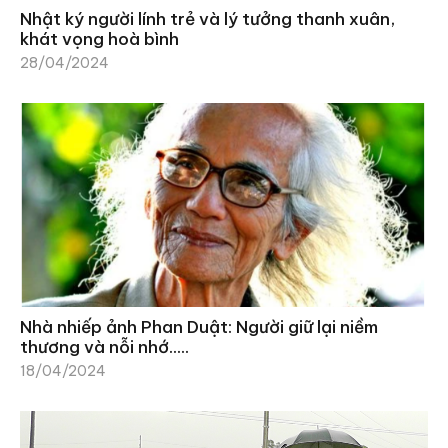
Nhật ký người lính trẻ và lý tưởng thanh xuân,
khát vọng hoà bình
28/04/2024
Nhà nhiếp ảnh Phan Duật: Người giữ lại niềm
thương và nỗi nhớ…..
18/04/2024