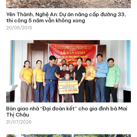
Yên Thành, Nghệ An: Dự án nâng cấp đường 33,
thi công 5 năm vẫn không xong
20/05/2015
Bàn giao nhà “Đại đoàn kết” cho gia đình bà Mai
Thị Châu
31/07/2026