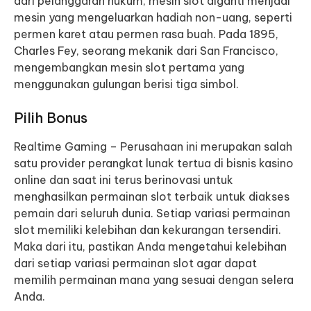
dari pelanggaran hukum, mesin slot diganti menjadi
mesin yang mengeluarkan hadiah non-uang, seperti
permen karet atau permen rasa buah. Pada 1895,
Charles Fey, seorang mekanik dari San Francisco,
mengembangkan mesin slot pertama yang
menggunakan gulungan berisi tiga simbol.
Pilih Bonus
Realtime Gaming – Perusahaan ini merupakan salah
satu provider perangkat lunak tertua di bisnis kasino
online dan saat ini terus berinovasi untuk
menghasilkan permainan slot terbaik untuk diakses
pemain dari seluruh dunia. Setiap variasi permainan
slot memiliki kelebihan dan kekurangan tersendiri.
Maka dari itu, pastikan Anda mengetahui kelebihan
dari setiap variasi permainan slot agar dapat
memilih permainan mana yang sesuai dengan selera
Anda.