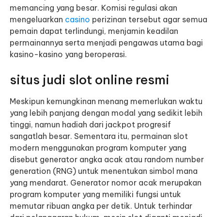
memancing yang besar. Komisi regulasi akan
mengeluarkan
casino
perizinan tersebut agar semua
pemain dapat terlindungi, menjamin keadilan
permainannya serta menjadi pengawas utama bagi
kasino-kasino yang beroperasi.
situs judi slot online resmi
Meskipun kemungkinan menang memerlukan waktu
yang lebih panjang dengan modal yang sedikit lebih
tinggi, namun hadiah dari jackpot progresif
sangatlah besar. Sementara itu, permainan slot
modern menggunakan program komputer yang
disebut generator angka acak atau random number
generation (RNG) untuk menentukan simbol mana
yang mendarat. Generator nomor acak merupakan
program komputer yang memiliki fungsi untuk
memutar ribuan angka per detik. Untuk terhindar