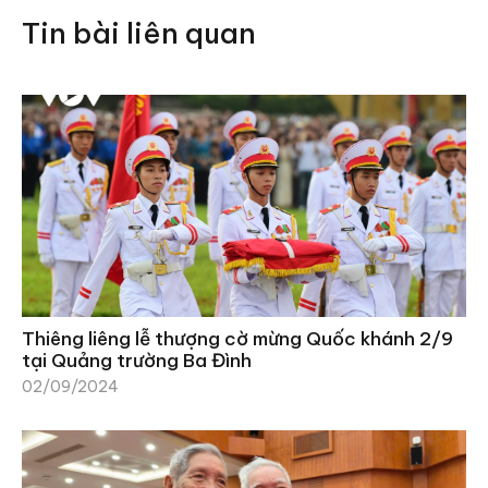
Tin bài liên quan
Thiêng liêng lễ thượng cờ mừng Quốc khánh 2/9
tại Quảng trường Ba Đình
02/09/2024