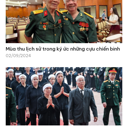
Mùa thu lịch sử trong ký ức những cựu chiến binh
02/09/2024