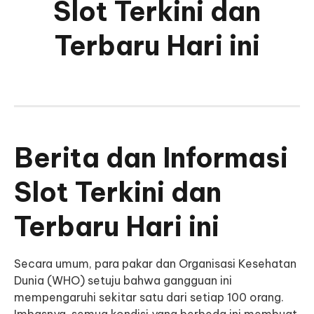
Slot Terkini dan
Terbaru Hari ini
Berita dan Informasi
Slot Terkini dan
Terbaru Hari ini
Secara umum, para pakar dan Organisasi Kesehatan
Dunia (WHO) setuju bahwa gangguan ini
mempengaruhi sekitar satu dari setiap 100 orang.