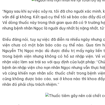
“Ngay sau khi sự việc xảy ra, tôi đã cho người xác minh, 
vấn đề gì không. Kết quả cụ thể tôi sẽ báo cáo đầy đủ c
Về dòng thuốc này trong thời gian qua đã có 9 trường hợp 
nhưng bệnh nhân Ngọc là người duy nhất bị nặng nhất, tử 
Điều đáng nói, tuy sự việc đã diễn ra nhiều ngày nhưng 
viện chưa có một bản báo cáo cụ thể nào. Qua tìm hi
Nguyễn Thị Ngọc mặc dù được điều trị mấy ngày liền t
trong bệnh viện nhưng không có hồ sơ nhập viện. Về 
nhận việc làm sai trái so với quy định của luật pháp: “Ch
bệnh án nhập viện cho nạn nhân Ngọc nhưng vẫn thực hiện
và cũng khiến nạn nhân sốc thuốc chết trong bệnh viện.
cũng không được báo cáo, sai ở khoa nào thì khoa đấy p
nhân đó phải chịu trách nhiệm.”