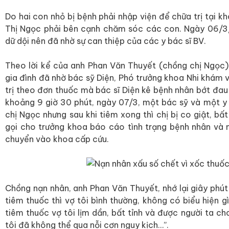
Do hai con nhỏ bị bệnh phải nhập viện để chữa trị tại k
Thị Ngọc phải bên cạnh chăm sóc các con. Ngày 06/3
dữ dội nên đã nhờ sự can thiệp của các y bác sĩ BV.
Theo lời kể của anh Phan Văn Thuyết (chồng chị Ngọc),
gia đình đã nhờ bác sỹ Diện, Phó trưởng khoa Nhi khám 
trị theo đơn thuốc mà bác sĩ Diện kê bệnh nhân bớt đau
khoảng 9 giờ 30 phút, ngày 07/3, một bác sỹ và một y t
chị Ngọc nhưng sau khi tiêm xong thì chị bị co giật, bất 
gọi cho trưởng khoa báo cáo tình trạng bệnh nhân và
chuyển vào khoa cấp cứu.
Chồng nạn nhân, anh Phan Văn Thuyết, nhớ lại giây phút
tiêm thuốc thì vợ tôi bình thường, không có biểu hiện gì
tiêm thuốc vợ tôi lịm dần, bất tỉnh và được người ta c
tôi đã không thể qua nỗi cơn nguy kịch…”.