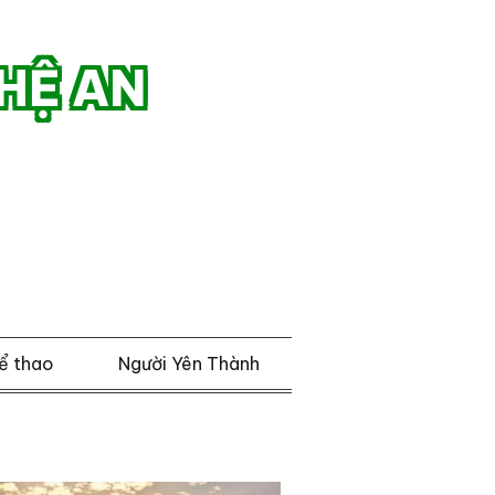
HỆ AN
ể thao
Người Yên Thành