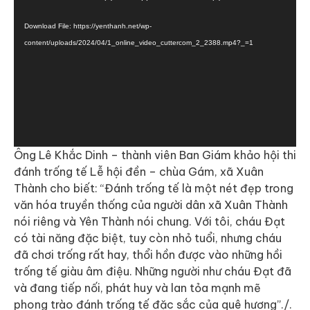
Player
Download File: https://yenthanh.net/wp-
content/uploads/2024/04/1_online_video_cuttercom_2_2388.mp4?_=1
Ông Lê Khắc Dinh – thành viên Ban Giám khảo hội thi
đánh trống tế Lễ hội đền – chùa Gám, xã Xuân
Thành cho biết: “Đánh trống tế là một nét đẹp trong
văn hóa truyền thống của người dân xã Xuân Thành
nói riêng và Yên Thành nói chung. Với tôi, cháu Đạt
có tài năng đặc biệt, tuy còn nhỏ tuổi, nhưng cháu
đã chơi trống rất hay, thổi hồn được vào những hồi
trống tế giàu âm điệu. Những người như cháu Đạt đã
và đang tiếp nối, phát huy và lan tỏa mạnh mẽ
phong trào đánh trống tế đặc sắc của quê hương”./.