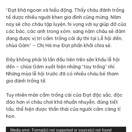
“Đạt khá ngoan và hiếu động. Thấy cháu đánh trống
tế được nhiều người khen gia đình cũng mừng. Năm
nay sẽ cho cháu tập luyện, hi vọng với sự giúp đỡ của
các bác, các anh trong xóm, sang năm cháu sẽ đảm
đang được vị trí cầm trống cái dự thi tại Lễ hội đền,
chùa Gám” – Chị Hà mẹ Đạt phấn khởi chia sẻ.
Đây không phải là lần đầu tiên trên sân khấu lễ hội
đền – chùa Gám xuất hiện những “tay trống” nhí.
Những mùa lễ hội trước đã có nhiều cháu bé tham
gia đánh trống tế.
Tuy nhiên màn cầm trống cái của Đạt đặc sắc, độc
đáo hơn vì cháu chơi khá nhuần nhuyễn, đúng tiết
tấu, thể hiện được thần thái của người cầm càng tí
hon.
Video
Media error: Format(s) not supported or source(s) not found