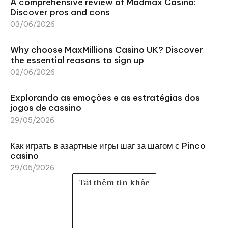
A comprehensive review of Madmax Casino:
Discover pros and cons
03/06/2026
Why choose MaxMillions Casino UK? Discover
the essential reasons to sign up
02/06/2026
Explorando as emoções e as estratégias dos
jogos de cassino
29/05/2026
Как играть в азартные игры шаг за шагом с Pinco
casino
29/05/2026
Tải thêm tin khác