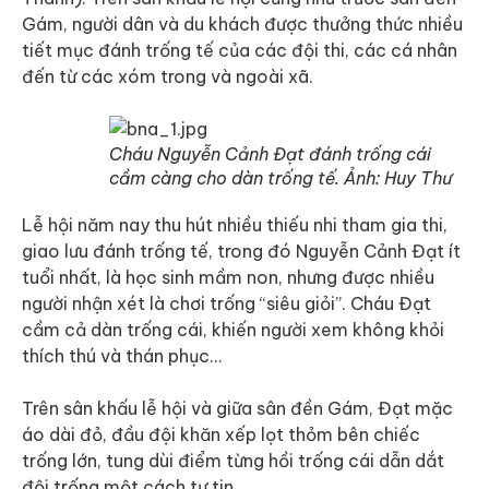
Gám, người dân và du khách được thưởng thức nhiều
tiết mục đánh trống tế của các đội thi, các cá nhân
đến từ các xóm trong và ngoài xã.
Cháu Nguyễn Cảnh Đạt đánh trống cái
cầm càng cho dàn trống tế. Ảnh: Huy Thư
Lễ hội năm nay thu hút nhiều thiếu nhi tham gia thi,
giao lưu đánh trống tế, trong đó Nguyễn Cảnh Đạt ít
tuổi nhất, là học sinh mầm non, nhưng được nhiều
người nhận xét là chơi trống “siêu giỏi”. Cháu Đạt
cầm cả dàn trống cái, khiến người xem không khỏi
thích thú và thán phục…
Trên sân khấu lễ hội và giữa sân đền Gám, Đạt mặc
áo dài đỏ, đầu đội khăn xếp lọt thỏm bên chiếc
trống lớn, tung dùi điểm từng hồi trống cái dẫn dắt
đội trống một cách tự tin.