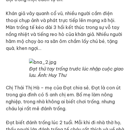
Khán giả vây quanh cổ vũ, nhiều người cầm điện
thoại chụp ảnh và phát trực tiếp lên mạng xã hội.
Màn trống tế kéo dài 3 hồi kết thúc trong sự vỗ tay
nồng nhiệt và tiếng reo hò của khán giả. Nhiều người
hâm mộ chạy ào ra sân ôm chầm lấy chú bé, tặng
quà, khen ngợi…
Đạt thử tay trống trước lúc nhập cuộc giao
lưu. Ảnh: Huy Thư
Chị Thái Thị Hà – mẹ của Đạt chia sẻ, Đạt là con út
trong gia đình có 5 anh chị em. Bố mẹ làm nông
nghiệp, trong nhà không ai biết chơi trống, nhưng
cháu lại rất mê đánh trống.
Đạt biết đánh trống lúc 2 tuổi. Mỗi khi đi nhà thờ họ,
thấy người lớn đánh trống tế cháu rất thích và về nhà