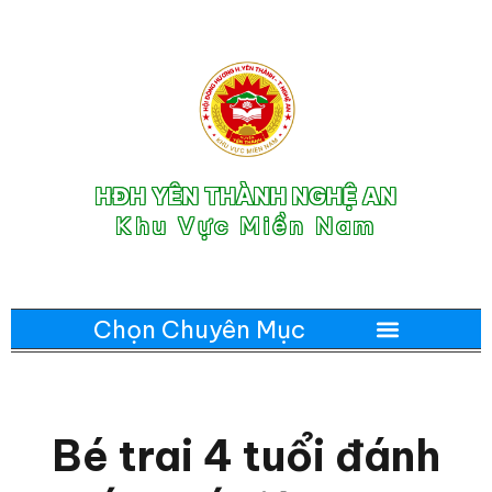
HĐH YÊN THÀNH NGHỆ AN
Khu Vực Miền Nam
Bé trai 4 tuổi đánh