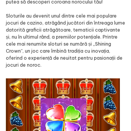
putea să descoperi coroana norocului tău!
Sloturile au devenit unul dintre cele mai populare
jocuri de cazino, atrăgând jucători din întreaga lume
datorită graficii atrăgătoare, tematicii captivante
și, nu în ultimul rând, a premiilor potențiale. Printre
cele mai renumite sloturi se numără și „Shining
Crown”, un joc care îmbină tradiția cu inovația,
oferind o experiență de neuitat pentru pasionații de
jocuri de noroc.