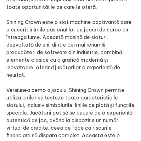
toate oportunitățile pe care le oferă.
Shining Crown este o slot machine captivantă care
a cucerit inimile pasionaților de jocuri de noroc din
întreaga lume. Această mașină de sloturi,
dezvoltată de unii dintre cei mai renumiți
producători de software din industrie, combină
elemente clasice cu o grafică modernă și
inovatoare, oferind jucătorilor o experiență de
neuitat.
Versiunea demo a jocului Shining Crown permite
utilizatorilor să testeze toate caracteristicile
slotului, inclusiv simbolurile, liniile de plată și funcțiile
speciale. Jucătorii pot să se bucure de o experiență
autentică de joc, având la dispoziție un număr
virtual de credite, ceea ce face ca riscurile
financiare să dispară complet. Aceasta este o