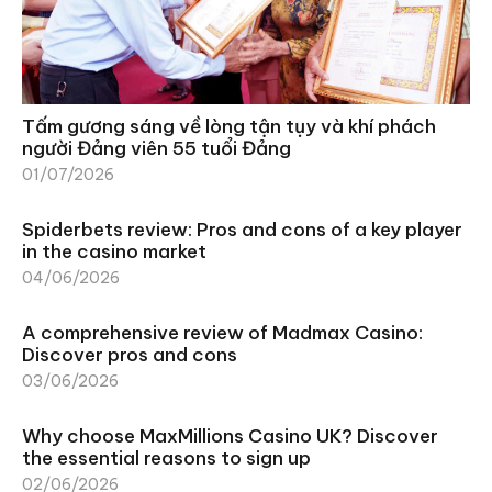
Tấm gương sáng về lòng tận tụy và khí phách
người Đảng viên 55 tuổi Đảng
01/07/2026
Spiderbets review: Pros and cons of a key player
in the casino market
04/06/2026
A comprehensive review of Madmax Casino:
Discover pros and cons
03/06/2026
Why choose MaxMillions Casino UK? Discover
the essential reasons to sign up
02/06/2026