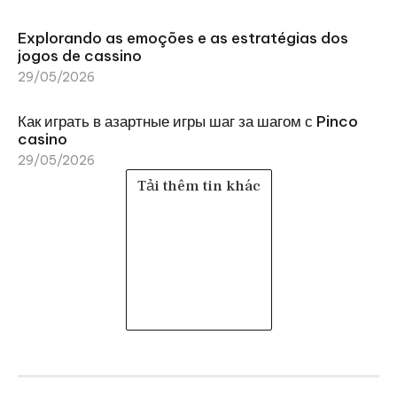
Explorando as emoções e as estratégias dos
jogos de cassino
29/05/2026
Как играть в азартные игры шаг за шагом с Pinco
casino
29/05/2026
Tải thêm tin khác