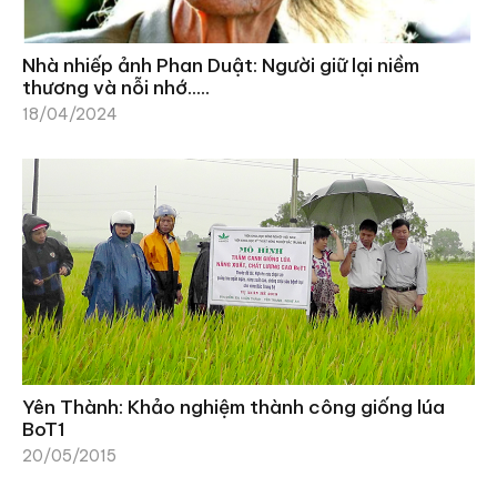
Nhà nhiếp ảnh Phan Duật: Người giữ lại niềm
thương và nỗi nhớ…..
18/04/2024
Yên Thành: Khảo nghiệm thành công giống lúa
BoT1
20/05/2015