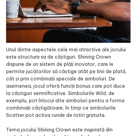
Unul dintre aspectele cele mai atractive ale jocului
este structura sa de câștiguri. Shining Crown
dispune de un sistem de plăți inovator, care le
permite jucătorilor să câștige atât pe linii de plată,
cât și prin combinații speciale de simboluri. De
asemenea, jocul oferă funcții bonus care pot duce
la câștiguri semnificative. Simbolurile Wild, de
exemplu, pot înlocui alte simboluri pentru a forma
combinații câștigătoare, în timp ce simbolurile
Scatter pot activa runde de rotiri gratuite.
Tema jocului Shining Crown este inspirată din