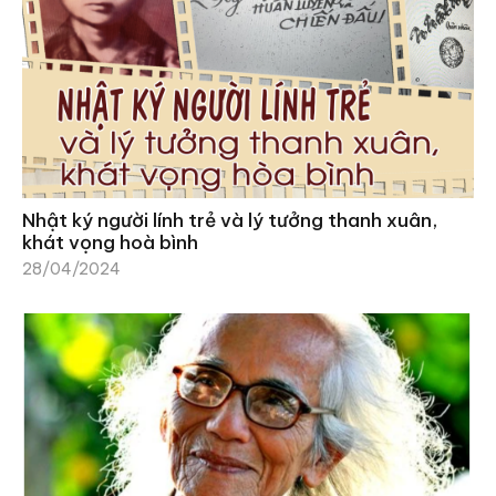
Nhật ký người lính trẻ và lý tưởng thanh xuân,
khát vọng hoà bình
28/04/2024