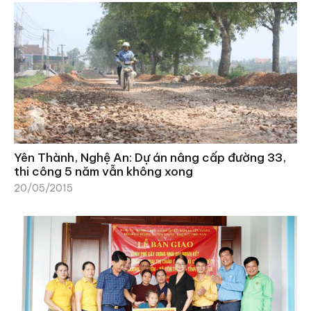
Yên Thành, Nghệ An: Dự án nâng cấp đường 33,
thi công 5 năm vẫn không xong
20/05/2015