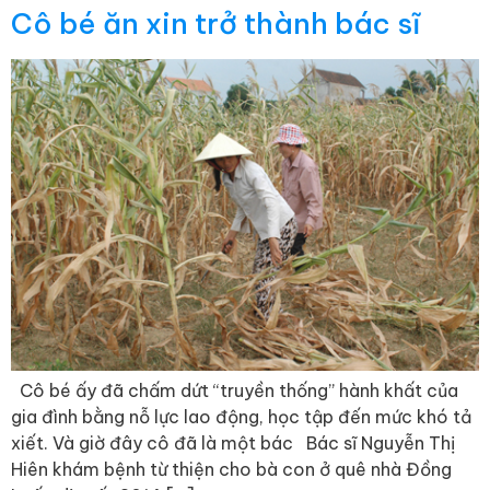
Cô bé ăn xin trở thành bác sĩ
Cô bé ấy đã chấm dứt “truyền thống” hành khất của
gia đình bằng nỗ lực lao động, học tập đến mức khó tả
xiết. Và giờ đây cô đã là một bác Bác sĩ Nguyễn Thị
Hiên khám bệnh từ thiện cho bà con ở quê nhà Đồng