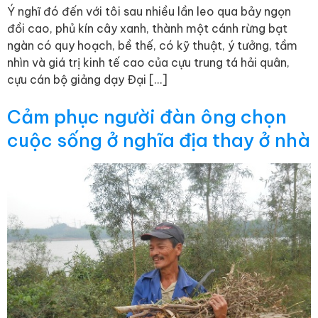
Ý nghĩ đó đến với tôi sau nhiều lần leo qua bảy ngọn
đồi cao, phủ kín cây xanh, thành một cánh rừng bạt
ngàn có quy hoạch, bề thế, có kỹ thuật, ý tưởng, tầm
nhìn và giá trị kinh tế cao của cựu trung tá hải quân,
cựu cán bộ giảng dạy Ðại […]
Cảm phục người đàn ông chọn
cuộc sống ở nghĩa địa thay ở nhà