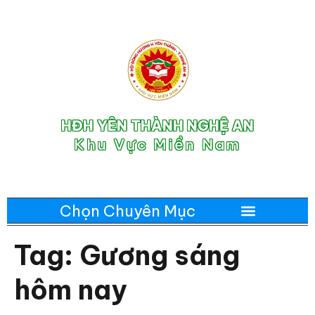
HĐH YÊN THÀNH NGHỆ AN
Khu Vực Miền Nam
Tag:
Gương sáng
hôm nay